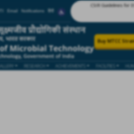
CSIR Guidelines for Ethics in Re
TI
Email
Notifications
हिंदी
Buy MTCC Strai
ALLERY
RESEARCH
ACHIEVEMENTS
FACILITIES
HUM