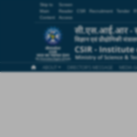
Skip to
Screen
Main
Reader
CSR
Recruitment
Tender
R
Content
Access
ABOUT
DIRECTOR'S MESSAGE
MEDIA G