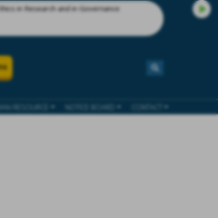
search and in Governance
ns
AN RESOURCE
NOTICE BOARD
CONTACT